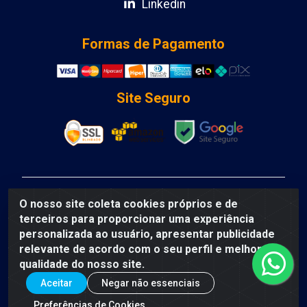
Linkedin
Formas de Pagamento
Site Seguro
DCA DISTRIBUIDORA DE COSMETICOS LTDA - AV
O nosso site coleta cookies próprios e de
DEPUTADO LUIS EDUARDO MAGALHAES, Humildes,
terceiros para proporcionar uma experiência
Feira de Santana/BA - CEP 44135-000 - CNPJ:
personalizada ao usuário, apresentar publicidade
31.912.909/0001-40
relevante de acordo com o seu perfil e melhorar a
qualidade do nosso site.
Aceitar
Negar não essenciais
Preferências de Cookies