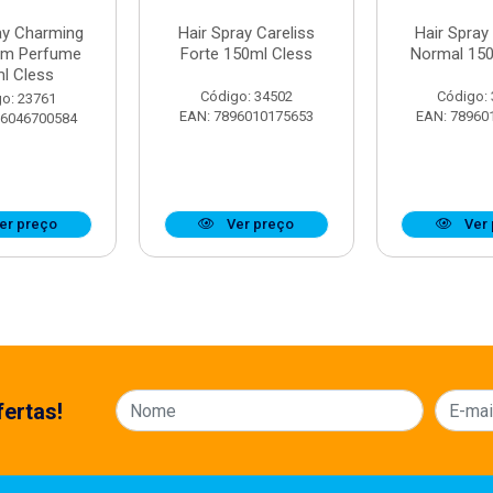
ay Charming
Hair Spray Careliss
Hair Spray
em Perfume
Forte 150ml Cless
Normal 150
l Cless
Código: 34502
Código:
o: 23761
EAN: 7896010175653
EAN: 78960
96046700584
er preço
Ver preço
Ver 
ertas!