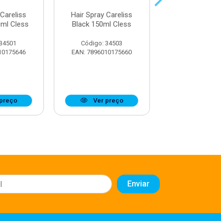
 Careliss
Hair Spray Careliss
Hair Spray Ch
ml Cless
Black 150ml Cless
Black 150ml 
 34501
Código: 34503
Código: 34
10175646
EAN: 7896010175660
EAN: 7896010
preço
Ver preço
Ver pr