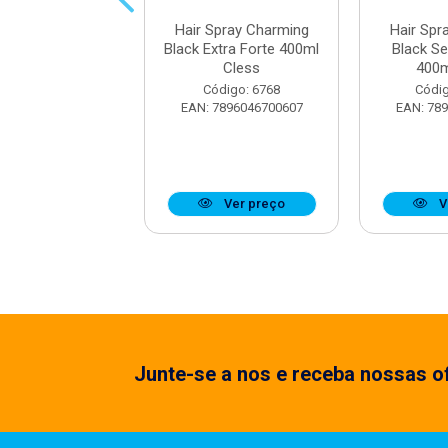
Spray Charming
Hair Spray Charming
Hair Spr
k 150ml Cless
Black Extra Forte 400ml
Black S
Cless
400m
digo: 34498
Código: 6768
Códig
7896010175608
EAN: 7896046700607
EAN: 78
Ver preço
Ver preço
V
Junte-se a nos e receba nossas of