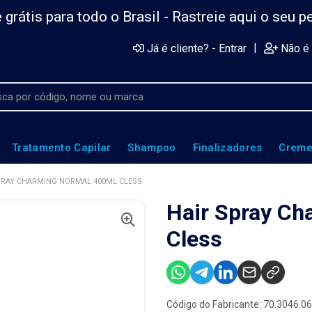
 grátis para todo o Brasil -
Rastreie aqui o seu p
|
Já é cliente? - Entrar
Não é 
Tratamento Capilar
Shampoo
Finalizadores
Creme
PRAY CHARMING NORMAL 400ML CLESS
Hair Spray Ch
Cless
Código do Fabricante: 70.3046.0