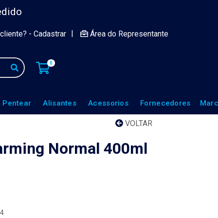
edido
|
cliente? - Cadastrar
Área do Representante
0
 Pentear
Alisantes
Acessorios
Fornecedores
Marc
VOLTAR
arming Normal 400ml
64