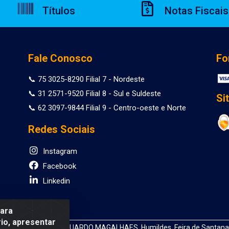
Títulos
Notas Fiscais
Fale Conosco
Fo
📞 75 3025-8290 Filial 7 - Nordeste
📞 31 2571-9520 Filial 8 - Sul e Suldeste
Si
📞 62 3097-9844 Filial 9 - Centro-oeste e Norte
Redes Sociais
Instagram
Facebook
Linkedin
para
io, apresentar
 DEPUTADO LUIS EDUARDO MAGALHAES, Humildes, Feira de Santana/B