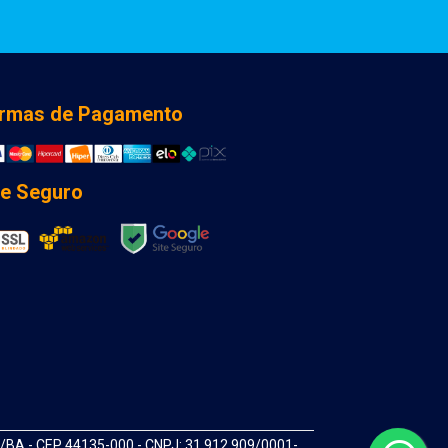
rmas de Pagamento
te Seguro
A - CEP 44135-000 - CNPJ: 31.912.909/0001-