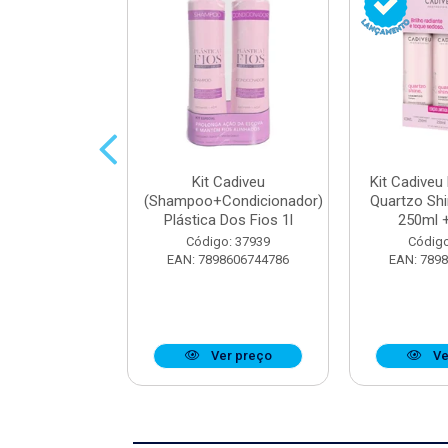
parador De
Kit Cadiveu
Kit Cadiveu
iveu Quartzo
(Shampoo+Condicionador)
Quartzo Sh
e 65ml
Plástica Dos Fios 1l
250ml +
o: 37923
Código: 37939
Código
8606742904
EAN: 7898606744786
EAN: 789
r preço
Ver preço
Ve