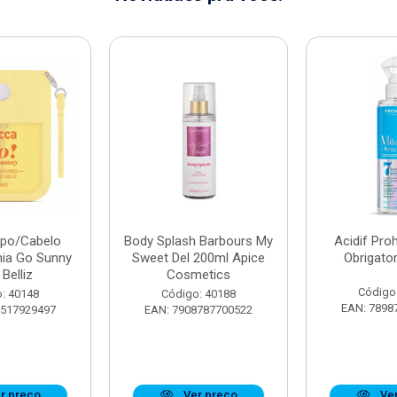
rpo/Cabelo
Body Splash Barbours My
Acidif Proh
nia Go Sunny
Sweet Del 200ml Apice
Obrigato
Belliz
Cosmetics
Código
: 40148
Código: 40188
EAN: 7898
7517929497
EAN: 7908787700522
r preço
Ver preço
Ver