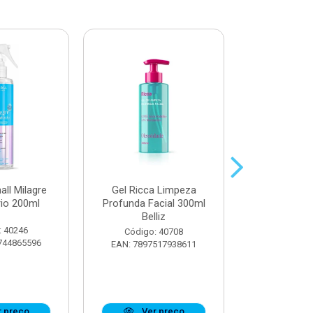
all Milagre
Gel Ricca Limpeza
Óleo Booster
rio 200ml
Profunda Facial 300ml
Definiçã
Belliz
Ostentaç
: 40246
Código: 40708
Código:
744865596
EAN: 7897517938611
EAN: 7908
 preço
Ver preço
Ver