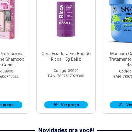
 Professional
Cera Fixadora Em Bastão
Máscara Ca
ine Shampoo
Ricca 15g Belliz
Tratamento
 Condi...
45
Código: 39090
: 38900
Código
EAN: 7897517928360
8606745622
EAN: 7897
r preço
Ver preço
Ver
Novidades pra você!