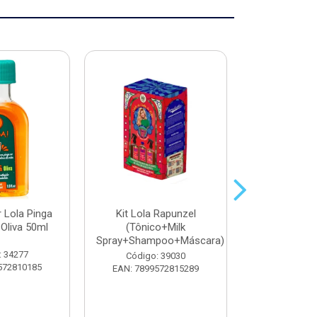
r Lola Pinga
Kit Lola Rapunzel
Màscara Ca
Oliva 50ml
(Tônico+Milk
Morte Súb
Spray+Shampoo+Máscara)
: 34277
Código:
Código: 39030
572810185
EAN: 7899
EAN: 7899572815289