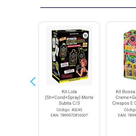
Lola Vintage
Kit Lola
Kit Bossa
s 100g
(Sh+Cond+Spray) Morte
Creme+Gel
Subita C/3
Crespos E C
o: 34303
Código: 40245
Código
9572803095
EAN: 7899572816507
EAN: 789