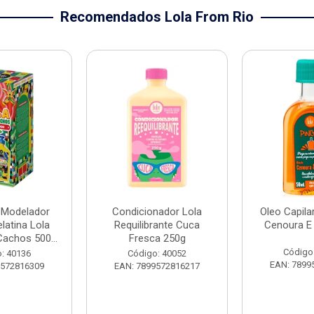
Recomendados Lola From Rio
 Modelador
Condicionador Lola
Oleo Capila
atina Lola
Requilibrante Cuca
Cenoura E 
achos 500...
Fresca 250g
Código
: 40136
Código: 40052
EAN: 7899
9572816309
EAN: 7899572816217