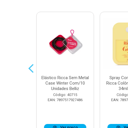
 Muriel Elixir
Elástico Ricca Sem Metal
Spray Co
e 200ml
Case Winter Com/10
Ricca Colô
Unidades Belliz
34ml 
o: 40176
Código: 40715
Código
6279134095
EAN: 7897517927486
EAN: 789
r preço
Ver preço
Ve