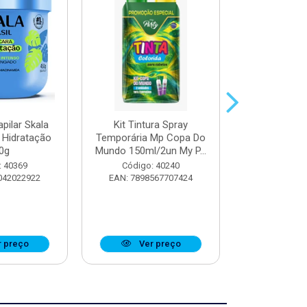
pilar Skala
Kit Tintura Spray
Máscara Cap
 Hidratação
Temporária Mp Copa Do
Trata
0g
Mundo 150ml/2un My P...
Reconstru
: 40369
Código: 40240
Código:
042022922
EAN: 7898567707424
EAN: 7897
 preço
Ver preço
Ver