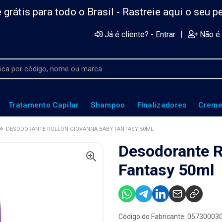
 grátis para todo o Brasil -
Rastreie aqui o seu p
|
Já é cliente? - Entrar
Não é 
Tratamento Capilar
Shampoo
Finalizadores
Creme
DESODORANTE ROLLON GIOVANNA BABY FANTASY 50ML
Desodorante R
Fantasy 50ml
Código do Fabricante: 05730003