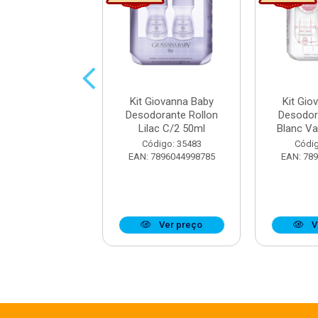
Giovanna Baby
Kit Giovanna Baby
Kit Gio
orante Rollon
Desodorante Rollon
Desodor
ue C/2 50ml
Lilac C/2 50ml
Blanc Va
digo: 33893
Código: 35483
Códig
7896044952701
EAN: 7896044998785
EAN: 78
Ver preço
Ver preço
V