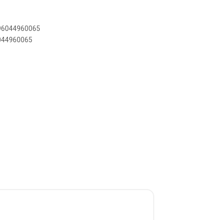
896044960065
6044960065