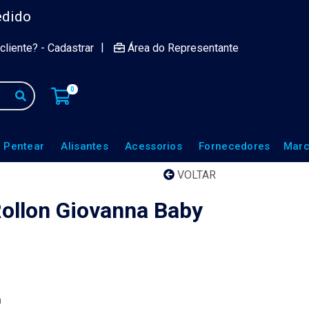
edido
|
cliente? - Cadastrar
Área do Representante
0
 Pentear
Alisantes
Acessorios
Fornecedores
Marc
VOLTAR
ollon Giovanna Baby
0