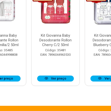
vanna Baby
Kit Giovanna Baby
Kit Giova
ante Rollon
Desodorante Rollon
Desodorant
nilla/2 50ml
Cherry C/2 50ml
Blueberry 
o: 35485
Código: 35481
Código:
96044998808
EAN: 7896044963530
EAN: 78960
er preço
Ver preço
Ver 