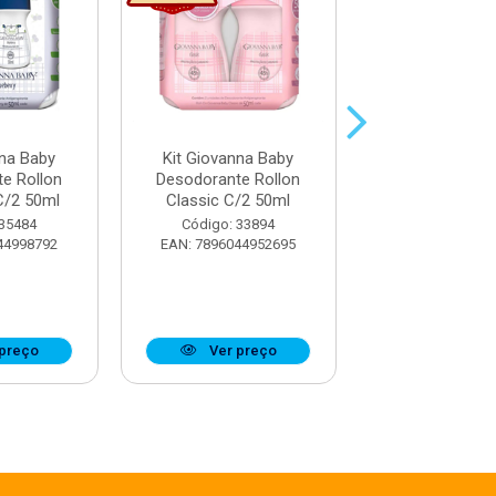
nna Baby
Kit Giovanna Baby
Kit Giovanna
e Rollon
Desodorante Rollon
Desodorante 
C/2 50ml
Classic C/2 50ml
Blue C/2 5
 35484
Código: 33894
Código: 33
44998792
EAN: 7896044952695
EAN: 7896044
preço
Ver preço
Ver pr