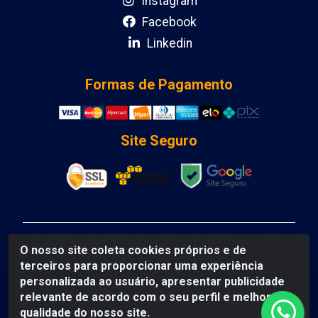
Instagram
Facebook
Linkedin
Formas de Pagamento
Site Seguro
DCA DISTRIBUIDORA DE COSMETICOS LTDA - AV
O nosso site coleta cookies próprios e de
DEPUTADO LUIS EDUARDO MAGALHAES, Humildes,
terceiros para proporcionar uma experiência
Feira de Santana/BA - CEP 44135-000 - CNPJ:
personalizada ao usuário, apresentar publicidade
31.912.909/0001-40
relevante de acordo com o seu perfil e melhorar a
qualidade do nosso site.