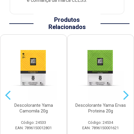
e confiança da marca CLESS.
Produtos
Relacionados
Descolorante Yama
Descolorante Yama Ervas
Camomila 20g
Proteina 20g
Código: 24533
Código: 24534
EAN: 7896150012801
EAN: 7896150001621