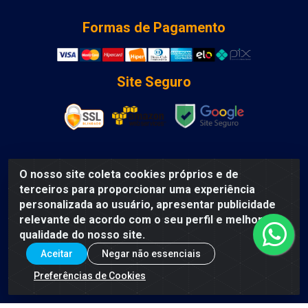
Formas de Pagamento
Site Seguro
O nosso site coleta cookies próprios e de
DCA DISTRIBUIDORA DE COSMETICOS LTDA - AV
terceiros para proporcionar uma experiência
DEPUTADO LUIS EDUARDO MAGALHAES, Humildes,
personalizada ao usuário, apresentar publicidade
Feira de Santana/BA - CEP 44135-000 - CNPJ:
relevante de acordo com o seu perfil e melhorar a
31.912.909/0001-40
qualidade do nosso site.
Aceitar
Negar não essenciais
Preferências de Cookies