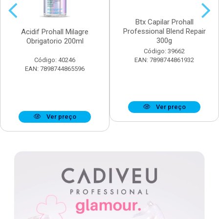
Btx Capilar Prohall
Professional Blend Repair
Acidif Prohall Milagre
300g
Obrigatorio 200ml
Código: 39662
Código: 40246
EAN: 7898744861932
EAN: 7898744865596
Ver preço
Ver preço