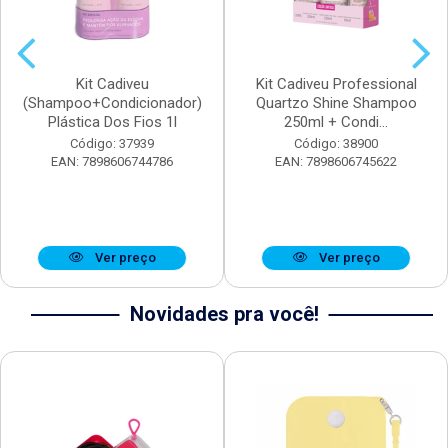
Kit Cadiveu
Kit Cadiveu Professional
(Shampoo+Condicionador)
Quartzo Shine Shampoo
Plástica Dos Fios 1l
250ml + Condi...
Código: 37939
Código: 38900
EAN: 7898606744786
EAN: 7898606745622
Ver preço
Ver preço
Novidades pra você!