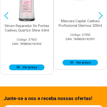
Máscara Capilar Cadiveu
Profissional Glamour 200ml
Sérum Reparador De Pontas
Cadiveu Quartzo Shine 65ml
Código: 37950
EAN: 7898606742997
Código: 37923
EAN: 7898606742904
Ver preço
Ver preço
Junte-se a nos e receba nossas ofertas!