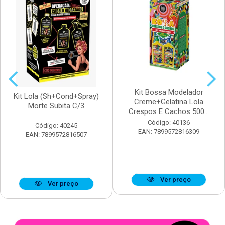
Kit Bossa Modelador
Kit Lola (Sh+Cond+Spray)
Creme+Gelatina Lola
Morte Subita C/3
Crespos E Cachos 500...
Código: 40136
Código: 40245
EAN: 7899572816309
EAN: 7899572816507
Ver preço
Ver preço