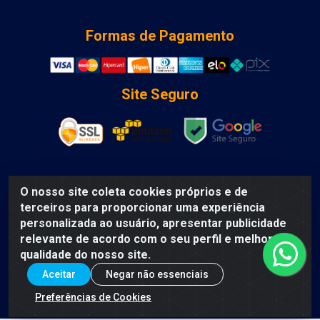
Formas de Pagamento
Site Seguro
O nosso site coleta cookies próprios e de
DCA DISTRIBUIDORA DE COSMETICOS LTDA - AV DEPUTADO
terceiros para proporcionar uma experiência
LUIS EDUARDO MAGALHAES, Humildes, Feira de Santana/BA
personalizada ao usuário, apresentar publicidade
- CEP 44135-000 - CNPJ: 31.912.909/0001-40
relevante de acordo com o seu perfil e melhorar a
qualidade do nosso site.
Aceitar
Negar não essenciais
Preferências de Cookies