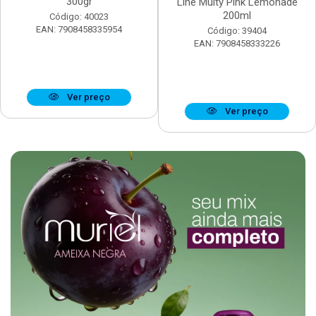
300gr
Line Multy Pink Lemonade
200ml
Código: 40023
EAN: 7908458335954
Código: 39404
EAN: 7908458333226
Ver preço
Ver preço