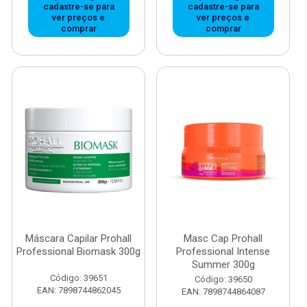
cadastre-se para
cadastre-se para
ver preços e
ver preços e
comprar
comprar
Máscara Capilar Prohall
Masc Cap Prohall
Professional Biomask 300g
Professional Intense
Summer 300g
Código: 39651
Código: 39650
EAN: 7898744862045
EAN: 7898744864087