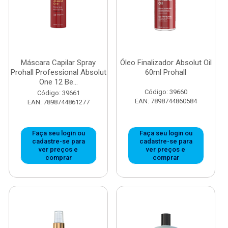
Máscara Capilar Spray
Óleo Finalizador Absolut Oil
Prohall Professional Absolut
60ml Prohall
One 12 Be...
Código: 39660
Código: 39661
EAN: 7898744860584
EAN: 7898744861277
Faça seu login ou
Faça seu login ou
cadastre-se para
cadastre-se para
ver preços e
ver preços e
comprar
comprar