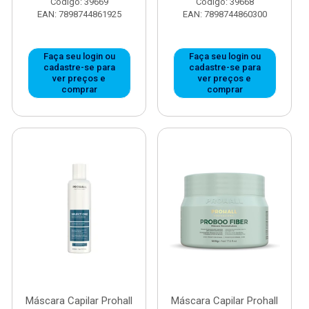
Código: 39669
Código: 39668
EAN: 7898744861925
EAN: 7898744860300
Faça seu login ou
Faça seu login ou
cadastre-se para
cadastre-se para
ver preços e
ver preços e
comprar
comprar
Máscara Capilar Prohall
Máscara Capilar Prohall