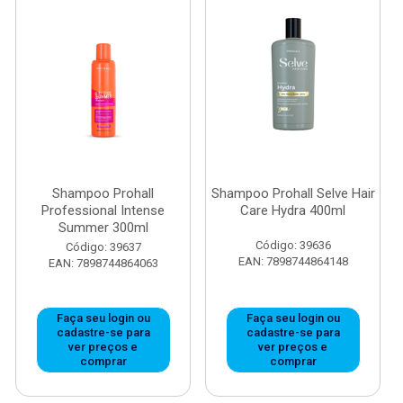
Shampoo Prohall
Shampoo Prohall Selve Hair
Professional Intense
Care Hydra 400ml
Summer 300ml
Código: 39636
Código: 39637
EAN: 7898744864148
EAN: 7898744864063
Faça seu login ou
Faça seu login ou
cadastre-se para
cadastre-se para
ver preços e
ver preços e
comprar
comprar