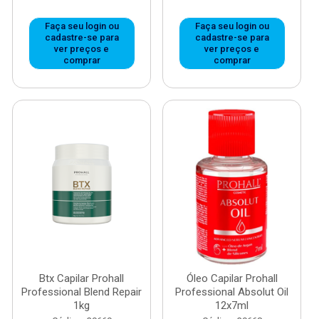
Faça seu login ou
Faça seu login ou
cadastre-se para
cadastre-se para
ver preços e
ver preços e
comprar
comprar
Btx Capilar Prohall
Óleo Capilar Prohall
Professional Blend Repair
Professional Absolut Oil
1kg
12x7ml