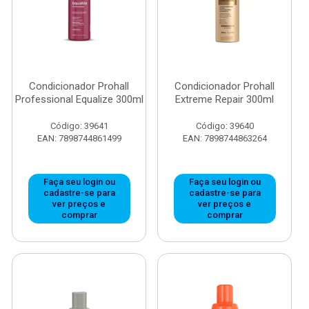
Condicionador Prohall
Condicionador Prohall
Professional Equalize 300ml
Extreme Repair 300ml
Código: 39641
Código: 39640
EAN: 7898744861499
EAN: 7898744863264
Faça seu login ou
Faça seu login ou
cadastre-se para
cadastre-se para
ver preços e
ver preços e
comprar
comprar