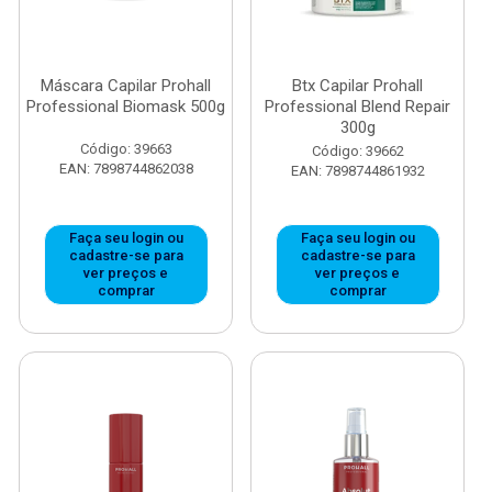
Máscara Capilar Prohall
Btx Capilar Prohall
Professional Biomask 500g
Professional Blend Repair
300g
Código: 39663
Código: 39662
EAN: 7898744862038
EAN: 7898744861932
Faça seu login ou
Faça seu login ou
cadastre-se para
cadastre-se para
ver preços e
ver preços e
comprar
comprar