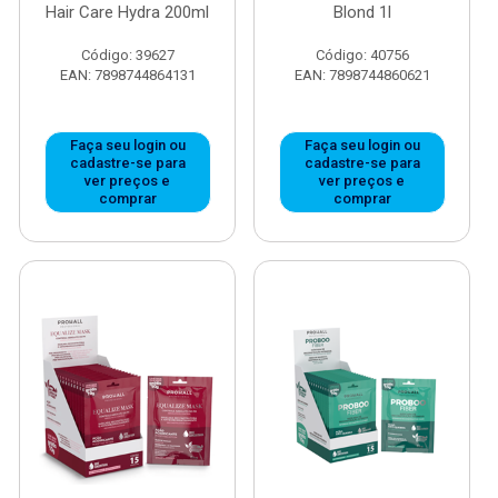
Hair Care Hydra 200ml
Blond 1l
Código: 39627
Código: 40756
EAN: 7898744864131
EAN: 7898744860621
Faça seu login ou
Faça seu login ou
cadastre-se para
cadastre-se para
ver preços e
ver preços e
comprar
comprar