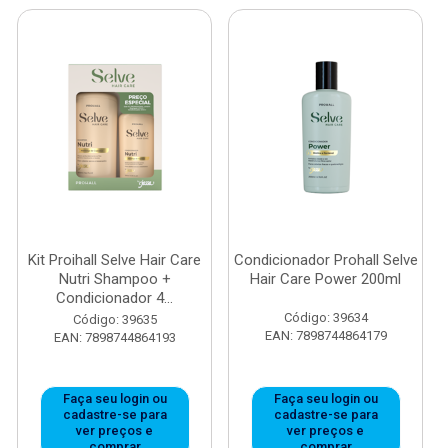
Kit Proihall Selve Hair Care
Condicionador Prohall Selve
Nutri Shampoo +
Hair Care Power 200ml
Condicionador 4...
Código: 39634
Código: 39635
EAN: 7898744864179
EAN: 7898744864193
Faça seu login ou
Faça seu login ou
cadastre-se para
cadastre-se para
ver preços e
ver preços e
comprar
comprar