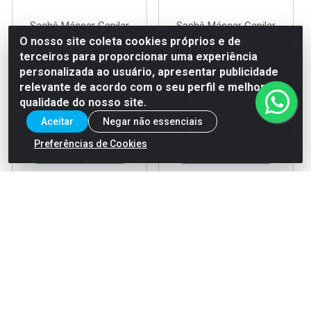
Sachê Máscar Capilar
Sachê Máscar Capilar
Prohall Professional Equalize
Prohall Professional Proboo
O nosso site coleta cookies próprios e de
15x50g
15x50g
terceiros para proporcionar uma experiência
Código: 39675
Código: 39674
personalizada ao usuário, apresentar publicidade
EAN: 7898744860249
EAN: 7898744860287
relevante de acordo com o seu perfil e melhorar a
qualidade do nosso site.
Aceitar
Negar não essenciais
Faça seu login ou
Faça seu login ou
cadastre-se para
cadastre-se para
Preferências de Cookies
ver preços e
ver preços e
comprar
comprar