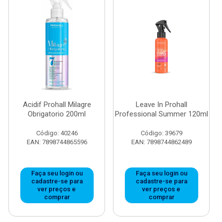
Acidif Prohall Milagre
Leave In Prohall
Obrigatorio 200ml
Professional Summer 120ml
Código: 40246
Código: 39679
EAN: 7898744865596
EAN: 7898744862489
Faça seu login ou
Faça seu login ou
cadastre-se para
cadastre-se para
ver preços e
ver preços e
comprar
comprar