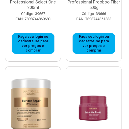
Professional Select One
Professional Prooboo Fiber
300ml
500g
Código: 39667
Código: 39666
EAN: 7898744860683
EAN: 7898744861833
Faça seu login ou
Faça seu login ou
cadastre-se para
cadastre-se para
ver preços e
ver preços e
comprar
comprar