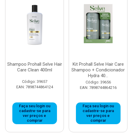
Shampoo Prohall Selve Hair
Kit Prohall Selve Hair Care
Care Clean 400ml
Shampoo + Condicionador
Hydra 40...
Código: 39657
Código: 39656
EAN: 7898744864124
EAN: 7898744864216
Faça seu login ou
Faça seu login ou
cadastre-se para
cadastre-se para
ver preços e
ver preços e
comprar
comprar