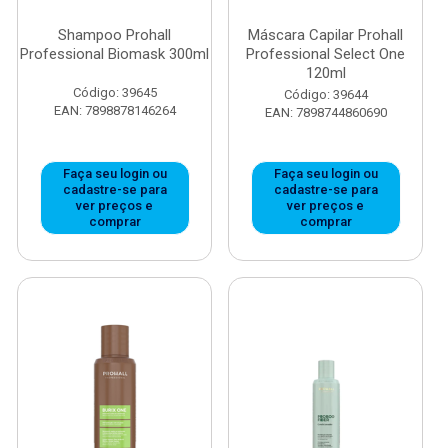
Shampoo Prohall
Máscara Capilar Prohall
Professional Biomask 300ml
Professional Select One
120ml
Código: 39645
Código: 39644
EAN: 7898878146264
EAN: 7898744860690
Faça seu login ou
Faça seu login ou
cadastre-se para
cadastre-se para
ver preços e
ver preços e
comprar
comprar