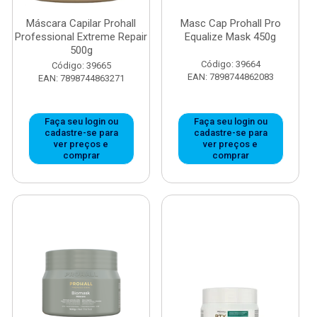
Máscara Capilar Prohall
Masc Cap Prohall Pro
Professional Extreme Repair
Equalize Mask 450g
500g
Código: 39664
Código: 39665
EAN: 7898744862083
EAN: 7898744863271
Faça seu login ou
Faça seu login ou
cadastre-se para
cadastre-se para
ver preços e
ver preços e
comprar
comprar