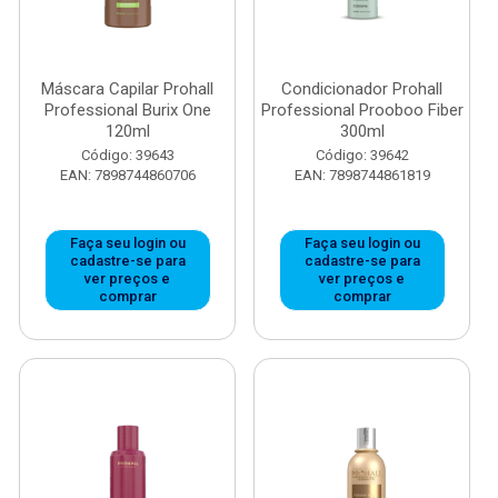
Máscara Capilar Prohall
Condicionador Prohall
Professional Burix One
Professional Prooboo Fiber
120ml
300ml
Código: 39643
Código: 39642
EAN: 7898744860706
EAN: 7898744861819
Faça seu login ou
Faça seu login ou
cadastre-se para
cadastre-se para
ver preços e
ver preços e
comprar
comprar