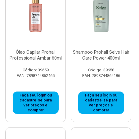
Óleo Capilar Prohall
Shampoo Prohall Selve Hair
Professional Ambar 60ml
Care Power 400ml
Código: 39659
Código: 39658
EAN: 7898744862465
EAN: 7898744864186
Faça seu login ou
Faça seu login ou
cadastre-se para
cadastre-se para
ver preços e
ver preços e
comprar
comprar