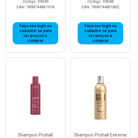
Código: 39649
Código: 39648
EAN: 7898744861918
EAN: 7898744861802
Faça seu login ou
Faça seu login ou
cadastre-se para
cadastre-se para
ver preços e
ver preços e
comprar
comprar
Shampoo Prohall
Shampoo Prohall Extreme