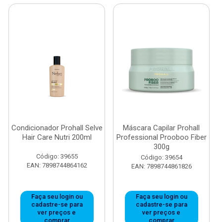
Condicionador Prohall Selve
Máscara Capilar Prohall
Hair Care Nutri 200ml
Professional Prooboo Fiber
300g
Código: 39655
Código: 39654
EAN: 7898744864162
EAN: 7898744861826
Faça seu login ou
Faça seu login ou
cadastre-se para
cadastre-se para
ver preços e
ver preços e
comprar
comprar