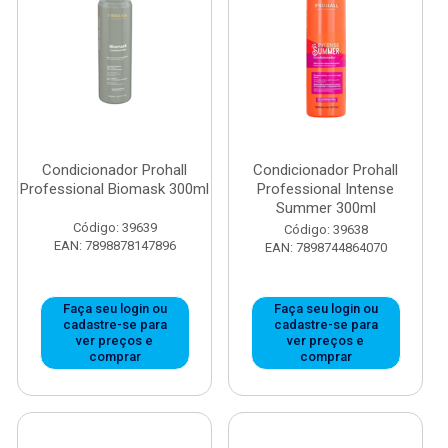
Condicionador Prohall
Condicionador Prohall
Professional Biomask 300ml
Professional Intense
Summer 300ml
Código: 39639
Código: 39638
EAN: 7898878147896
EAN: 7898744864070
Faça seu login ou
Faça seu login ou
cadastre-se para
cadastre-se para
ver preços e
ver preços e
comprar
comprar