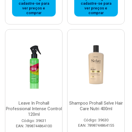
cadastre-se para
cadastre-se para
ver preços e
ver preços e
comprar
comprar
Leave In Prohall
Shampoo Prohall Selve Hair
Professional Intense Control
Care Nutri 400ml
120ml
Código: 39630
Código: 39631
EAN: 7898744864155
EAN: 7898744864100