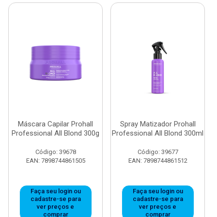
Máscara Capilar Prohall
Spray Matizador Prohall
Professional All Blond 300g
Professional All Blond 300ml
Código: 39678
Código: 39677
EAN: 7898744861505
EAN: 7898744861512
Faça seu login ou
Faça seu login ou
cadastre-se para
cadastre-se para
ver preços e
ver preços e
comprar
comprar