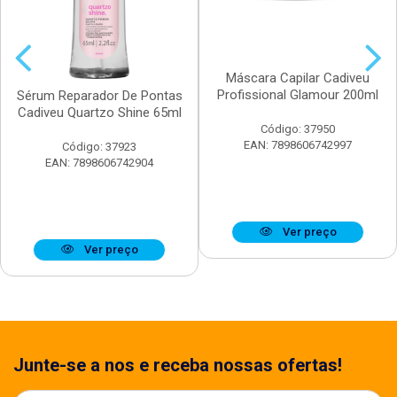
Máscara Capilar Cadiveu
Profissional Glamour 200ml
Sérum Reparador De Pontas
Cadiveu Quartzo Shine 65ml
Código: 37950
EAN: 7898606742997
Código: 37923
EAN: 7898606742904
Ver preço
Ver preço
Junte-se a nos e receba nossas ofertas!