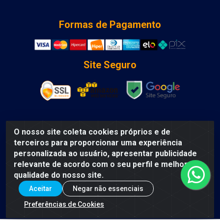
Formas de Pagamento
Site Seguro
O nosso site coleta cookies próprios e de
DCA DISTRIBUIDORA DE COSMETICOS LTDA - AV DEPUTADO
terceiros para proporcionar uma experiência
LUIS EDUARDO MAGALHAES, Humildes, Feira de Santana/BA
personalizada ao usuário, apresentar publicidade
- CEP 44135-000 - CNPJ: 31.912.909/0001-40
relevante de acordo com o seu perfil e melhorar a
qualidade do nosso site.
Aceitar
Negar não essenciais
Preferências de Cookies