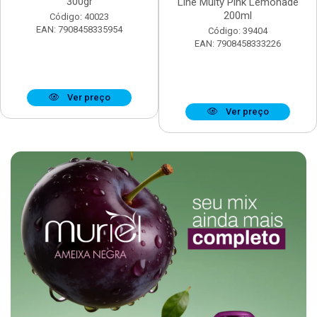
300gr
Line Multy Pink Lemonade
200ml
Código: 40023
EAN: 7908458335954
Código: 39404
EAN: 7908458333226
Ver preço
Ver preço