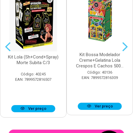
Kit Bossa Modelador
Kit Lola (Sh+Cond+Spray)
Creme+Gelatina Lola
Morte Subita C/3
Crespos E Cachos 500...
Código: 40136
Código: 40245
EAN: 7899572816309
EAN: 7899572816507
Ver preço
Ver preço