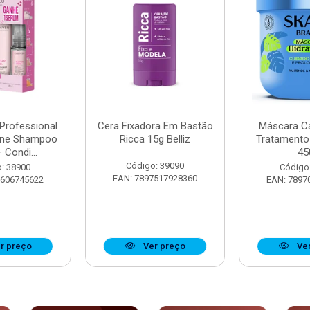
 Professional
Cera Fixadora Em Bastão
Máscara Ca
ine Shampoo
Ricca 15g Belliz
Tratamento
 Condi...
45
Código: 39090
: 38900
Código
EAN: 7897517928360
8606745622
EAN: 7897
r preço
Ver preço
Ver