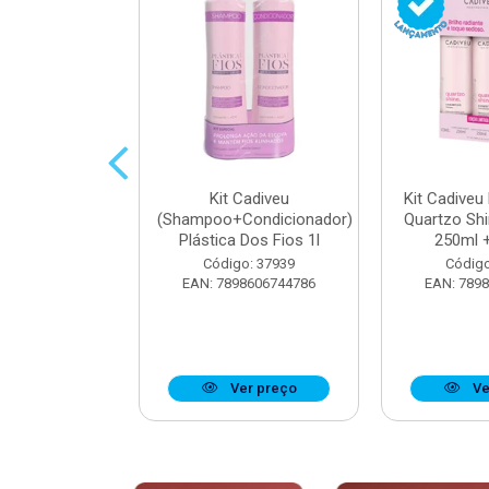
parador De
Kit Cadiveu
Kit Cadiveu
iveu Quartzo
(Shampoo+Condicionador)
Quartzo Sh
e 65ml
Plástica Dos Fios 1l
250ml +
o: 37923
Código: 37939
Código
8606742904
EAN: 7898606744786
EAN: 789
r preço
Ver preço
Ve