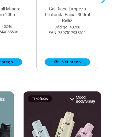
all Milagre
Gel Ricca Limpeza
Óleo Booster
rio 200ml
Profunda Facial 300ml
Definiçã
Belliz
Ostentaç
: 40246
Código: 40708
Código:
744865596
EAN: 7897517938611
EAN: 7908
 preço
Ver preço
Ver