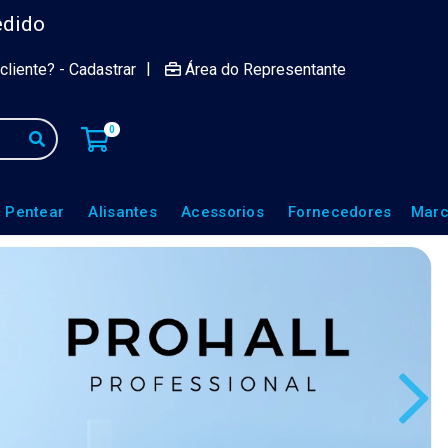
edido
|
cliente? - Cadastrar
Área do Representante
0
 Pentear
Alisantes
Acessorios
Fornecedores
Marc