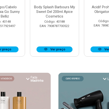
rpo/Cabelo
Body Splash Barbours My
Acidif Proh
nia Go Sunny
Sweet Del 200ml Apice
Obrigato
Belliz
Cosmetics
Código
: 40148
Código: 40188
EAN: 7898
7517929497
EAN: 7908787700522
r preço
Ver preço
Ver