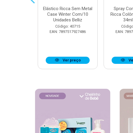
 Muriel Elixir
Elástico Ricca Sem Metal
Spray Co
e 200ml
Case Winter Com/10
Ricca Colô
Unidades Belliz
34ml 
o: 40176
Código: 40715
Código
6279134095
EAN: 7897517927486
EAN: 789
r preço
Ver preço
Ve