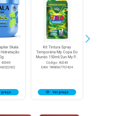
pilar Skala
Kit Tintura Spray
Máscara Cap
 Hidratação
Temporária Mp Copa Do
Trata
0g
Mundo 150ml/2un My P...
Reconstru
: 40369
Código: 40240
Código:
042022922
EAN: 7898567707424
EAN: 7897
 preço
Ver preço
Ver